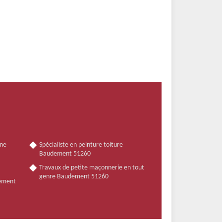
nne
Spécialiste en peinture toiture
Baudement 51260
Travaux de petite maçonnerie en tout
genre Baudement 51260
dement