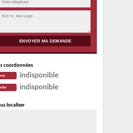
s coordonnées
indisponible
reau
indisponible
ntier
us localiser