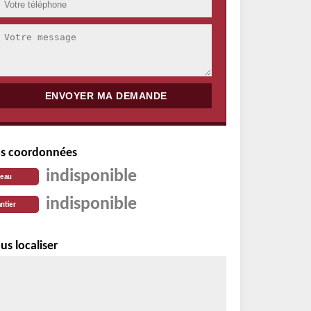
s coordonnées
indisponible
reau
indisponible
ntier
us localiser