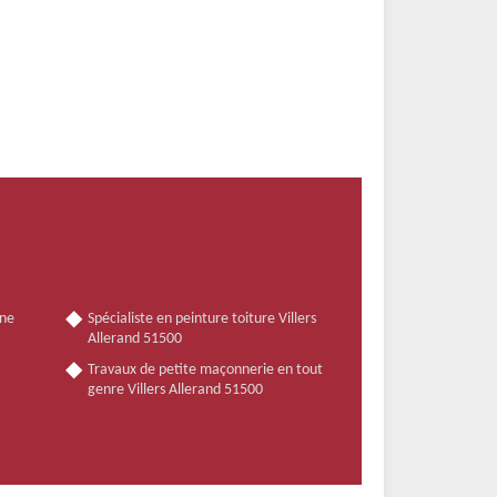
nne
Spécialiste en peinture toiture Villers
Allerand 51500
Travaux de petite maçonnerie en tout
genre Villers Allerand 51500