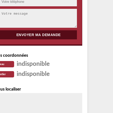
s coordonnées
indisponible
reau
indisponible
ntier
us localiser