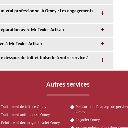
c un vrai professionnel à Omey : Les engagements
réparation avec Mr Texier Artisan
ve à Mr Texier Artisan
e dessous de toit et boiserie à votre service à
Autres services
Traitement de toiture Omey
Peinture et décapage de persie
Omey
Traitement anti-mousse Omey
Façadier Omey
Peinture et décapage de volet Omey