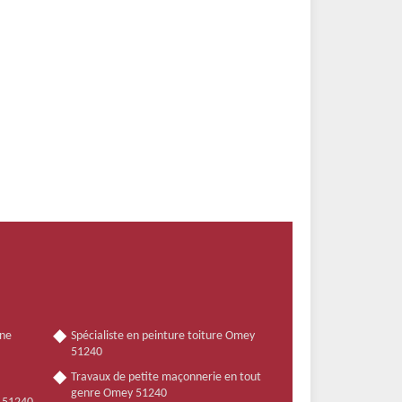
nne
Spécialiste en peinture toiture Omey
51240
Travaux de petite maçonnerie en tout
genre Omey 51240