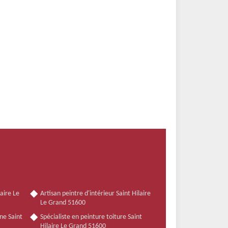
aire Le
Artisan peintre d'intérieur Saint Hilaire
Le Grand 51600
ne Saint
Spécialiste en peinture toiture Saint
Hilaire Le Grand 51600