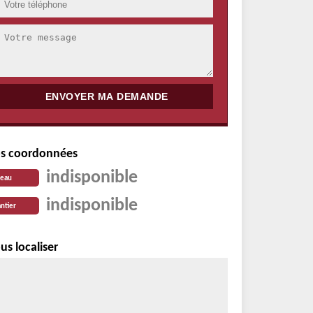
s coordonnées
indisponible
reau
indisponible
ntier
us localiser