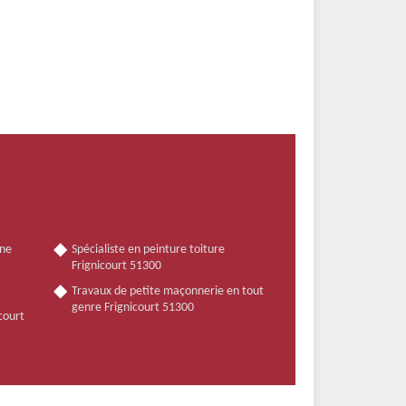
nne
Spécialiste en peinture toiture
Frignicourt 51300
Travaux de petite maçonnerie en tout
genre Frignicourt 51300
icourt