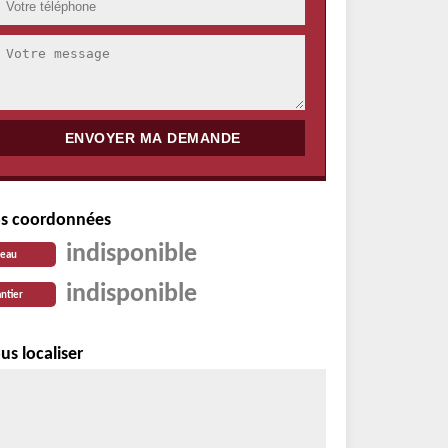
s coordonnées
indisponible
reau
indisponible
ntier
us localiser