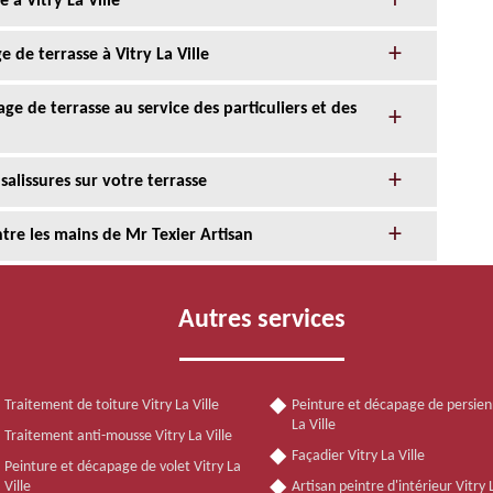
 à Vitry La Ville
e de terrasse à Vitry La Ville
ge de terrasse au service des particuliers et des
salissures sur votre terrasse
tre les mains de Mr Texier Artisan
Autres services
Traitement de toiture Vitry La Ville
Peinture et décapage de persien
La Ville
Traitement anti-mousse Vitry La Ville
Façadier Vitry La Ville
Peinture et décapage de volet Vitry La
Ville
Artisan peintre d'intérieur Vitry L