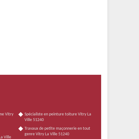
ne Vitry
Spécialiste en peinture toiture Vitry La
Ville 51240
Travaux de petite maçonnerie en tout
genre Vitry La Ville 51240
a Ville