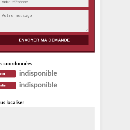
s coordonnées
indisponible
reau
indisponible
ntier
us localiser