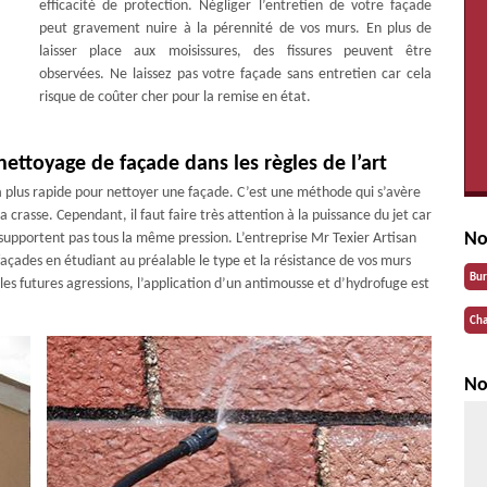
efficacité de protection. Négliger l’entretien de votre façade
peut gravement nuire à la pérennité de vos murs. En plus de
laisser place aux moisissures, des fissures peuvent être
observées. Ne laissez pas votre façade sans entretien car cela
risque de coûter cher pour la remise en état.
nettoyage de façade dans les règles de l’art
 la plus rapide pour nettoyer une façade. C’est une méthode qui s’avère
a crasse. Cependant, il faut faire très attention à la puissance du jet car
No
pportent pas tous la même pression. L’entreprise Mr Texier Artisan
açades en étudiant au préalable le type et la résistance de vos murs
Bu
les futures agressions, l’application d’un antimousse et d’hydrofuge est
Cha
No