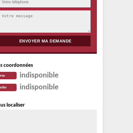
s coordonnées
indisponible
reau
indisponible
ntier
us localiser