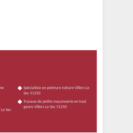
nne
Spécialiste en peinture toiture Villers Le
Sec 51250
Travaux de petite maçonnerie en tout
genre Villers Le Sec 51250
s Le Sec