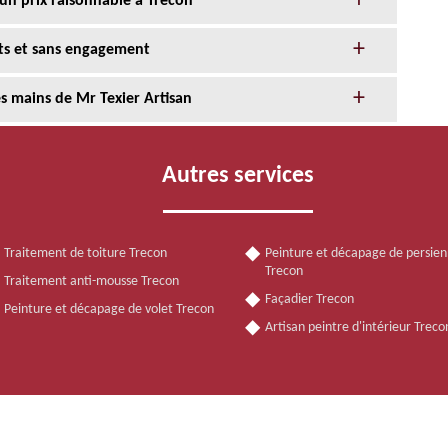
 un prix raisonnable à Trecon
its et sans engagement
s mains de Mr Texier Artisan
Autres services
Traitement de toiture Trecon
Peinture et décapage de persie
Trecon
Traitement anti-mousse Trecon
Façadier Trecon
Peinture et décapage de volet Trecon
Artisan peintre d'intérieur Trec