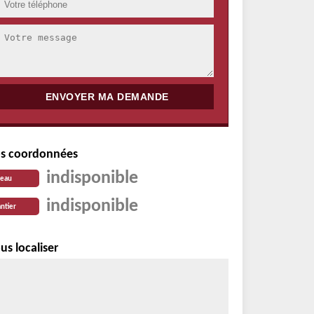
s coordonnées
indisponible
reau
indisponible
ntier
us localiser