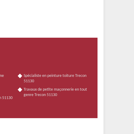
nne
Spécialiste en peinture toiture Trecon
51130
Travaux de petite maçonnerie en tout
genre Trecon 51130
on 51130