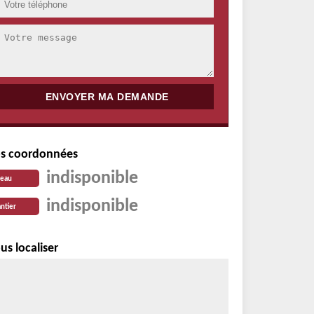
s coordonnées
indisponible
reau
indisponible
ntier
us localiser