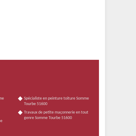
nne
Spécialiste en peinture toiture Somme
Tourbe 51600
Travaux de petite maçonnerie en tout
genre Somme Tourbe 51600
me