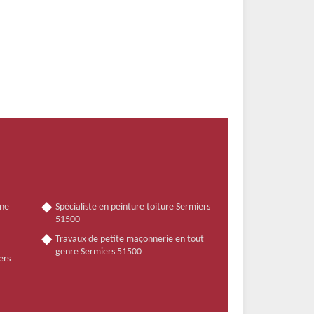
nne
Spécialiste en peinture toiture Sermiers
51500
Travaux de petite maçonnerie en tout
genre Sermiers 51500
ers