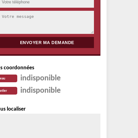
s coordonnées
indisponible
reau
indisponible
ntier
us localiser