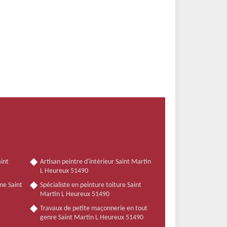
int
Artisan peintre d'intérieur Saint Martin
L Heureux 51490
ne Saint
Spécialiste en peinture toiture Saint
Martin L Heureux 51490
Travaux de petite maçonnerie en tout
genre Saint Martin L Heureux 51490