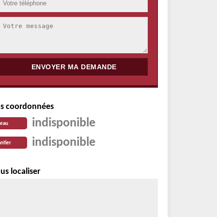
s coordonnées
indisponible
reau
indisponible
ntier
us localiser