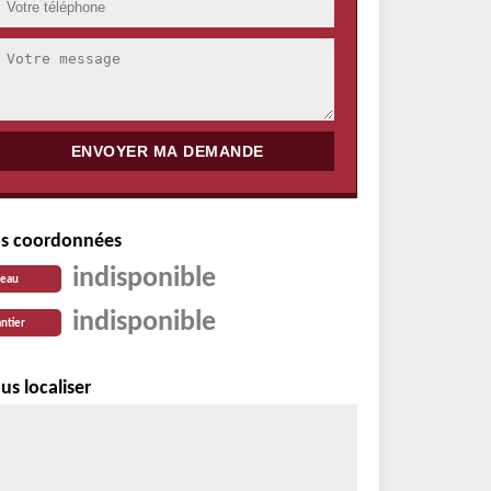
s coordonnées
indisponible
reau
indisponible
ntier
us localiser