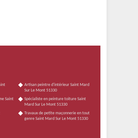
int
Artisan peintre d'intérieur Saint Mard
Sur Le Mont 51330
ne Saint
Spécialiste en peinture toiture Saint
Mard Sur Le Mont 51330
t
Travaux de petite maçonnerie en tout
genre Saint Mard Sur Le Mont 51330