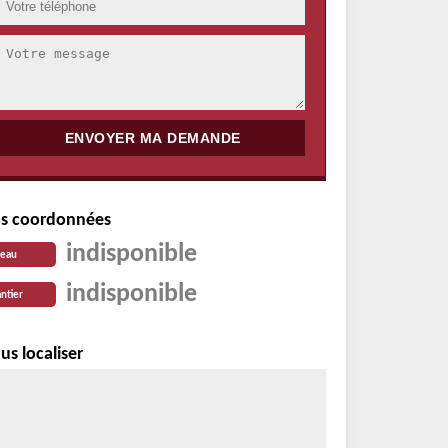
s coordonnées
indisponible
reau
indisponible
ntier
us localiser