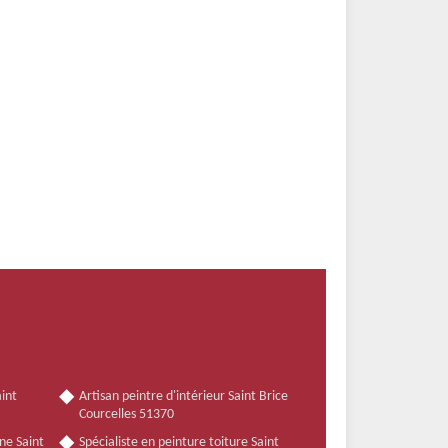
int
Artisan peintre d'intérieur Saint Brice
Courcelles 51370
ne Saint
Spécialiste en peinture toiture Saint