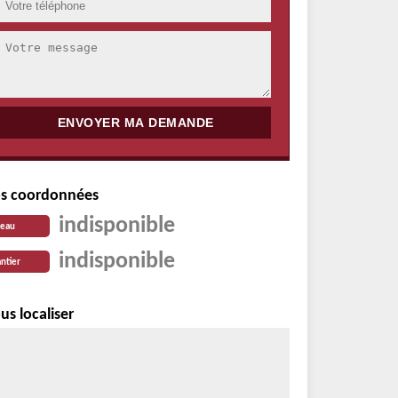
s coordonnées
indisponible
reau
indisponible
ntier
us localiser