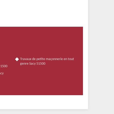
Travaux de petite maçonnerie en tout
genre Sacy 51500
 51500
acy