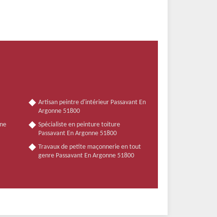
Artisan peintre d'intérieur Passavant En
Argonne 51800
nne
Spécialiste en peinture toiture
Passavant En Argonne 51800
Travaux de petite maçonnerie en tout
genre Passavant En Argonne 51800