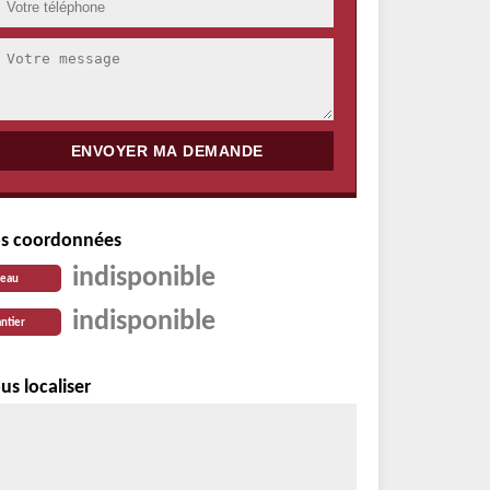
s coordonnées
indisponible
reau
indisponible
ntier
us localiser