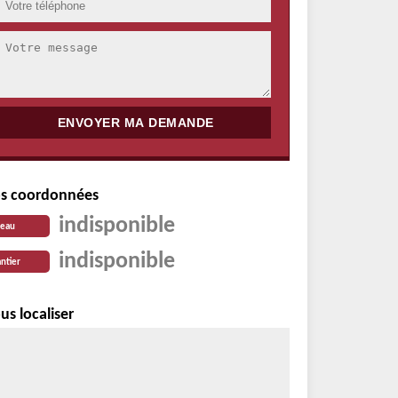
s coordonnées
indisponible
reau
indisponible
ntier
us localiser