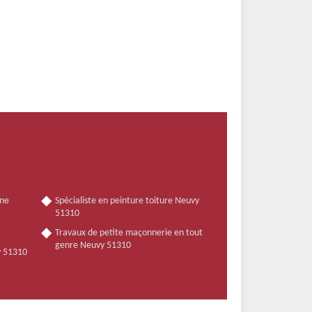
nne
Spécialiste en peinture toiture Neuvy
51310
Travaux de petite maçonnerie en tout
genre Neuvy 51310
y 51310