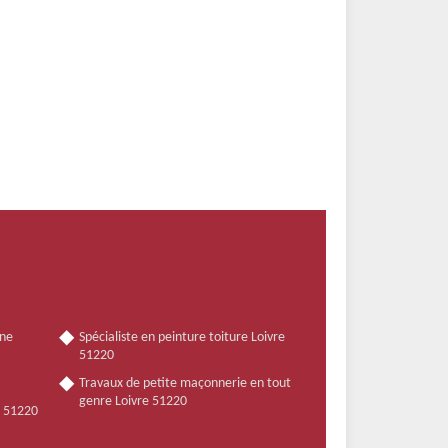
nne
Spécialiste en peinture toiture Loivre
51220
Travaux de petite maçonnerie en tout
genre Loivre 51220
e 51220