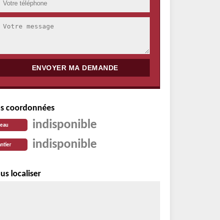
s coordonnées
indisponible
reau
indisponible
ntier
us localiser