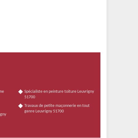
nne
Spécialiste en peinture toiture Leuvrigny
51700
Travaux de petite maçonnerie en tout
genre Leuvrigny 51700
igny