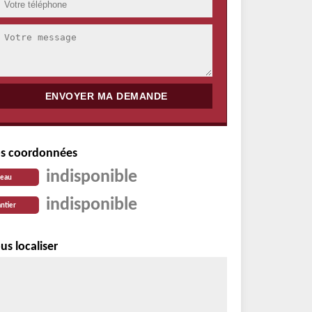
s coordonnées
indisponible
reau
indisponible
ntier
us localiser