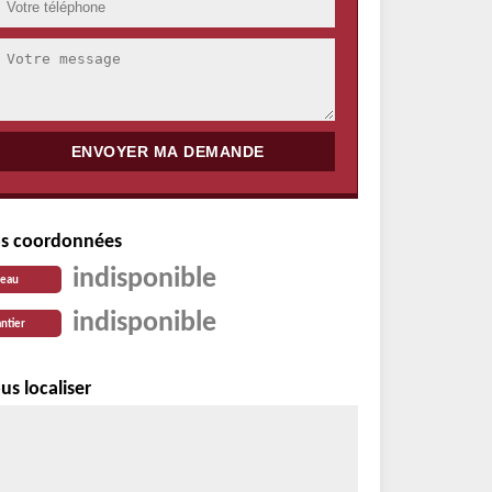
s coordonnées
indisponible
reau
indisponible
ntier
us localiser