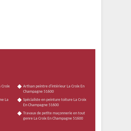
 Croix
Artisan peintre d'intérieur La Croix En
Champagne 51600
ne La
Spécialiste en peinture toiture La Croix
En Champagne 51600
Travaux de petite maçonnerie en tout
genre La Croix En Champagne 51600