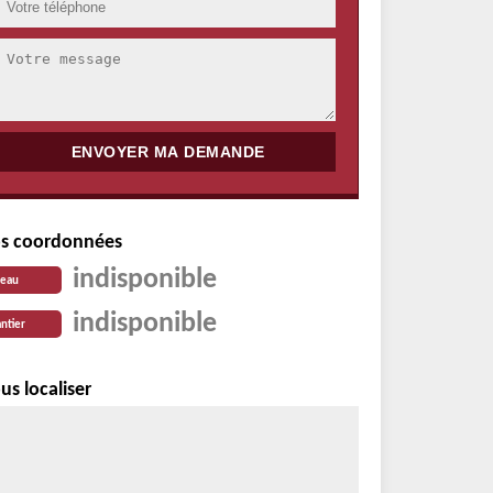
s coordonnées
indisponible
reau
indisponible
ntier
us localiser