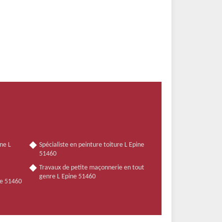
ne L
Spécialiste en peinture toiture L Epine
51460
Travaux de petite maçonnerie en tout
genre L Epine 51460
ne 51460