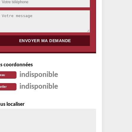
s coordonnées
indisponible
reau
indisponible
ntier
us localiser