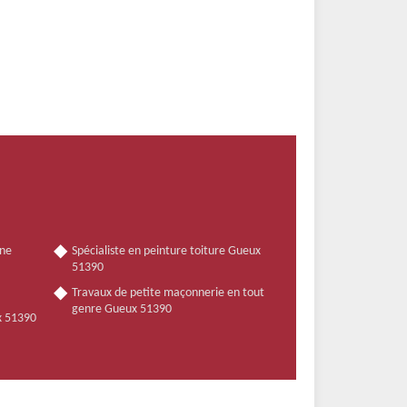
nne
Spécialiste en peinture toiture Gueux
51390
Travaux de petite maçonnerie en tout
genre Gueux 51390
x 51390