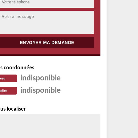
s coordonnées
indisponible
reau
indisponible
ntier
us localiser