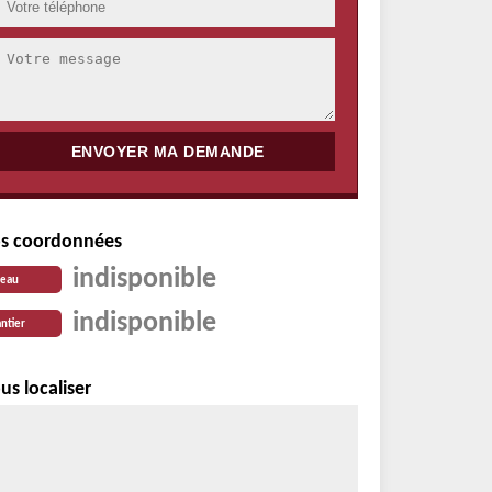
s coordonnées
indisponible
reau
indisponible
ntier
us localiser