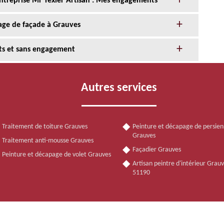
entreprise Mr Texier Artisan : Mes engagements
age de façade à Grauves
its et sans engagement
Autres services
Traitement de toiture Grauves
Peinture et décapage de persie
Grauves
Traitement anti-mousse Grauves
Façadier Grauves
Peinture et décapage de volet Grauves
Artisan peintre d'intérieur Grau
51190