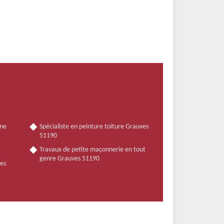
nne
Spécialiste en peinture toiture Grauves
51190
Travaux de petite maçonnerie en tout
genre Grauves 51190
ves