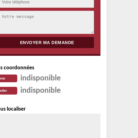
s coordonnées
indisponible
reau
indisponible
ntier
us localiser