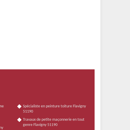
nne
Spécialiste en peinture toiture Flavigny
51190
Travaux de petite maçonnerie en tout
genre Flavigny 51190
gny