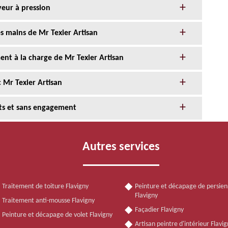
yeur à pression
s mains de Mr Texier Artisan
nt à la charge de Mr Texier Artisan
 Mr Texier Artisan
its et sans engagement
Autres services
Traitement de toiture Flavigny
Peinture et décapage de persie
Flavigny
Traitement anti-mousse Flavigny
Façadier Flavigny
Peinture et décapage de volet Flavigny
Artisan peintre d'intérieur Flavi