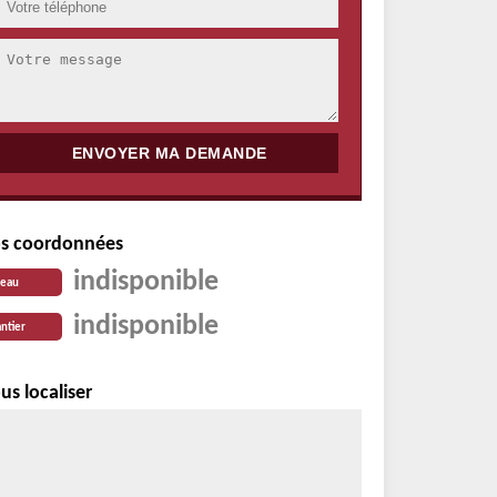
s coordonnées
indisponible
reau
indisponible
ntier
us localiser