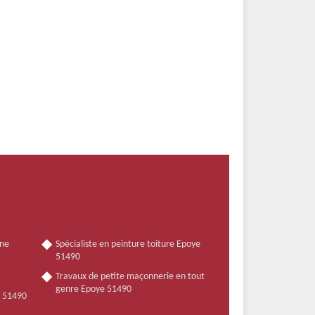
nne
Spécialiste en peinture toiture Epoye
51490
Travaux de petite maçonnerie en tout
genre Epoye 51490
e 51490