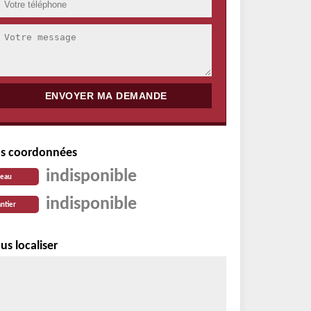
s coordonnées
indisponible
reau
indisponible
ntier
us localiser