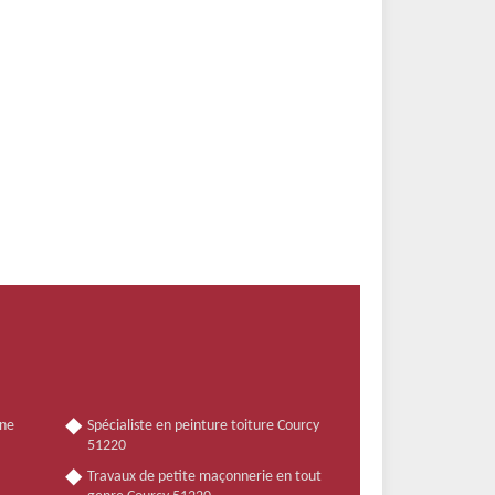
nne
Spécialiste en peinture toiture Courcy
51220
Travaux de petite maçonnerie en tout