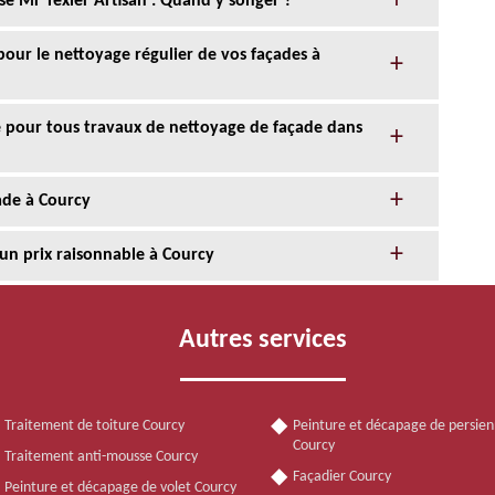
se Mr Texier Artisan : Quand y songer ?
 pour le nettoyage régulier de vos façades à
ce pour tous travaux de nettoyage de façade dans
ade à Courcy
 un prix raisonnable à Courcy
Autres services
Traitement de toiture Courcy
Peinture et décapage de persie
Courcy
Traitement anti-mousse Courcy
Façadier Courcy
Peinture et décapage de volet Courcy