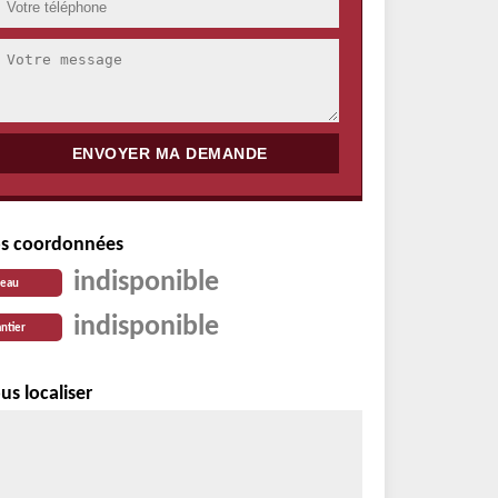
s coordonnées
indisponible
reau
indisponible
ntier
us localiser