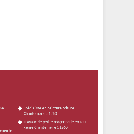
nne
Spécialiste en peinture toiture
Chantemerle 51260
Travaux de petite maçonnerie en tout
genre Chantemerle 51260
temerle