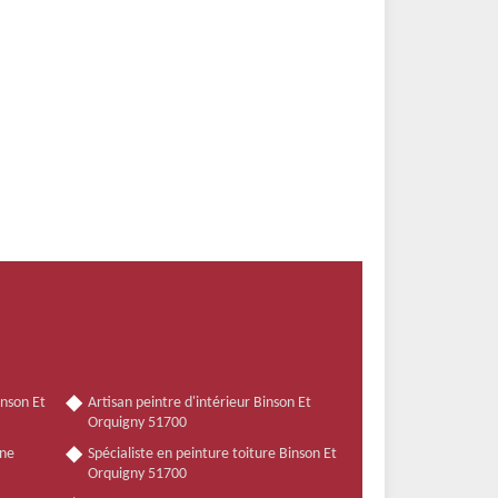
inson Et
Artisan peintre d'intérieur Binson Et
Orquigny 51700
nne
Spécialiste en peinture toiture Binson Et
Orquigny 51700