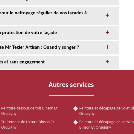
 pour le nettoyage régulier de vos façades à
la protection de votre façade
se Mr Texier Artisan : Quand y songer ?
its et sans engagement
Autres services
Peinture dessous de toit Binson Et
Peinture et décapage de volet B
Orquigny
Orquigny
Traitement de toiture Binson Et
Peinture et décapage de persie
Orquigny
Binson Et Orquigny