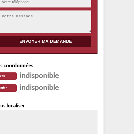
s coordonnées
indisponible
reau
indisponible
ntier
us localiser