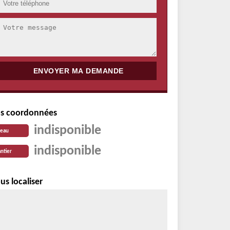
s coordonnées
indisponible
reau
indisponible
ntier
us localiser