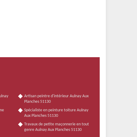
ulnay
Artisan peintre d'intérieur Aulnay Aux
Planches 51130
nne
Spécialiste en peinture toiture Aulnay
Aux Planches 51130
Travaux de petite maçonnerie en tout
genre Aulnay Aux Planches 51130