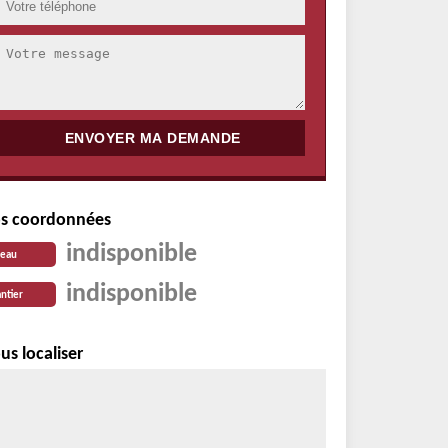
s coordonnées
indisponible
reau
indisponible
ntier
us localiser