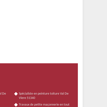
al De
Spécialiste en peinture toiture Val De
Viere 51340
Travaux de petite maçonnerie en tout