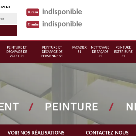
TEMENT
indisponible
Bureau
indisponible
Chantier
PEINTURE ET
PEINTURE ET
FAÇADIER
NETTOYAGE
PEINTURE
DÉCAPAGE DE
DÉCAPAGE DE
51
DE FAÇADE
EXTÉRIEURE
VOLET 51
PERSIENNE 51
51
51
VOIR NOS RÉALISATIONS
CONTACTEZ-NOUS