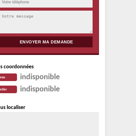
s coordonnées
indisponible
reau
indisponible
ntier
us localiser