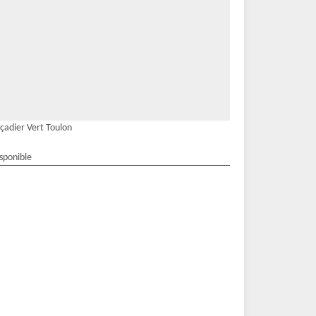
çadier Vert Toulon
isponible