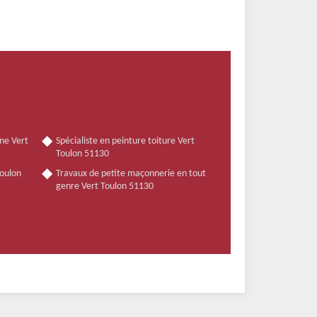
ne Vert
Spécialiste en peinture toiture Vert
Toulon 51130
Toulon
Travaux de petite maçonnerie en tout
genre Vert Toulon 51130